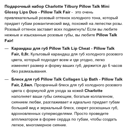
Подарочный набор Charlotte Tilbury Pillow Talk Mini
Glossy Lips Duo -
Pillow Talk Fair
-
это очень
привлекательный розовый оттенок холодного тона, который
придает губам романтический вид, похожий на лепестки розы.
Розовый оттенок заставит всех подмигнуть!
Если вы любите
нежные и изысканные розовые губы, вы любите
Pillow Talk
Fair!
Карандаш для губ
Pillow Talk Lip Cheat - Pillow Talk
Fair
, 0,8г.
Культовый карандаш для губ холодного розового
цвета, который подходит всем и где угодно, легко
изменяет размер и форму ваших губ, держится до 6 часов
без размазывания.
Блеск для губ
Pillow Talk Collagen Lip Bath
-
Pillow Talk
Fair, 2,6мл.
Прозрачный блеск для губ холодного розового
цвета с формулой для ухода за кожей
Charlotte
наполняет ваши губы сияющим, богатым коллагеном,
сиянием любви, разглаживает и идеально придает губам
больший вид и зеркальный блеск, секрет роскошных губ,
вдохновленных супермоделями.
Просто проведите
аппликатором в форме сердца по губам, чтобы создать
легкое, многомерное сияние.