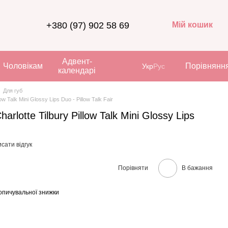
+380 (97) 902 58 69
Мій кошик
Адвент-
Чоловікам
Порівнянн
Укр
Рус
календарі
Для губ
w Talk Mini Glossy Lips Duo - Pillow Talk Fair
rlotte Tilbury Pillow Talk Mini Glossy Lips
сати відгук
Порівняти
В бажання
опичувальної знижки