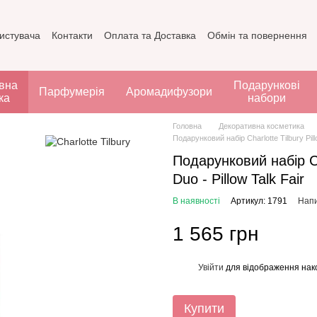
ристувача
Контакти
Оплата та Доставка
Обмін та повернення
вна
Подарункові
Парфумерія
Аромадифузори
ка
набори
Головна
Декоративна косметика
Подарунковий набір Charlotte Tilbury Pillo
Подарунковий набір Cha
Duo - Pillow Talk Fair
В наявності
Артикул: 1791
Напи
1 565 грн
Увійти
для відображення нак
%
Купити