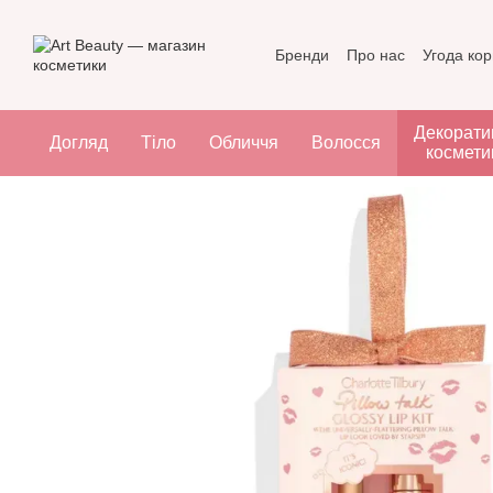
Перейти до основного контенту
Бренди
Про нас
Угода ко
Декорати
Догляд
Тіло
Обличчя
Волосся
космети