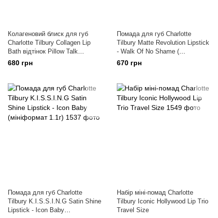
Колагеновий блиск для губ
Помада для губ Charlotte
Charlotte Tilbury Collagen Lip
Tilbury Matte Revolution Lipstick
Bath відтінок Pillow Talk
- Walk Of No Shame (
Medium 2.6мл.
мініформат 1.1г.)
680 грн
670 грн
Помада для губ Charlotte
Набір міні-помад Charlotte
Tilbury K.I.S.S.I.N.G Satin Shine
Tilbury Iconic Hollywood Lip Trio
Lipstick - Icon Baby
Travel Size