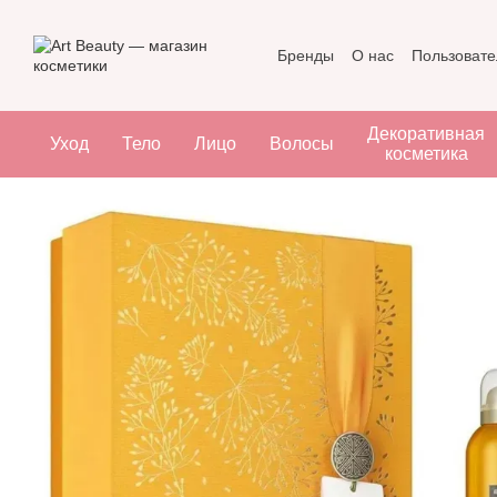
Перейти к основному контенту
Бренды
О нас
Пользовате
Декоративная
Уход
Тело
Лицо
Волосы
косметика