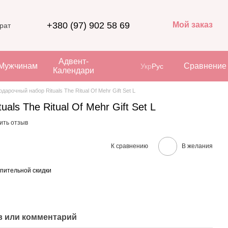
+380 (97) 902 58 69
Мой заказ
рат
Адвент-
Мужчинам
Сравнение
Укр
Рус
Календари
одарочный набор Rituals The Ritual Of Mehr Gift Set L
als The Ritual Of Mehr Gift Set L
ить отзыв
К сравнению
В желания
пительной скидки
 или комментарий