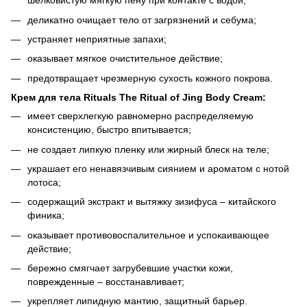
шелковистую мягкую пену при контакте с водой;
деликатно очищает тело от загрязнений и себума;
устраняет неприятные запахи;
оказывает мягкое очистительное действие;
предотвращает чрезмерную сухость кожного покрова.
Крем для тела Rituals The Ritual of Jing Body Cream:
имеет сверхлегкую равномерно распределяемую
консистенцию, быстро впитывается;
не создает липкую пленку или жирный блеск на теле;
украшает его ненавязчивым сиянием и ароматом с нотой
лотоса;
содержащий экстракт и вытяжку зизифуса – китайского
финика;
оказывает противовоспалительное и успокаивающее
действие;
бережно смягчает загрубевшие участки кожи,
поврежденные – восстанавливает;
укрепляет липидную мантию, защитный барьер.