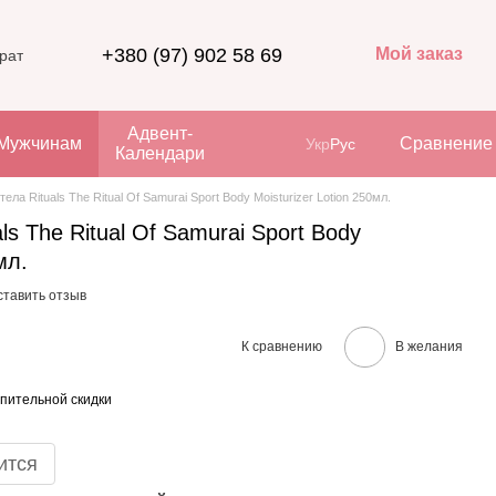
+380 (97) 902 58 69
Мой заказ
рат
Адвент-
Мужчинам
Сравнение
Укр
Рус
Календари
ела Rituals The Ritual Of Samurai Sport Body Moisturizer Lotion 250мл.
ls The Ritual Of Samurai Sport Body
мл.
ставить отзыв
К сравнению
В желания
пительной скидки
ится