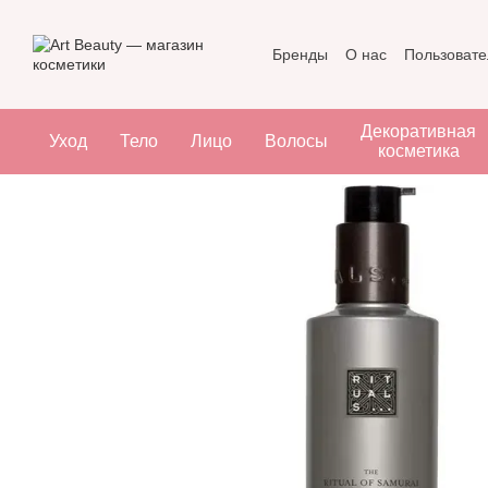
Перейти к основному контенту
Бренды
О нас
Пользовате
Декоративная
Уход
Тело
Лицо
Волосы
косметика