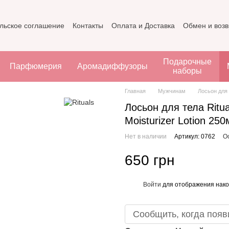
льское соглашение
Контакты
Оплата и Доставка
Обмен и возв
Подарочные
Парфюмерия
Аромадиффузоры
наборы
Главная
Мужчинам
Лосьон для т
Лосьон для тела Ritua
Moisturizer Lotion 250
Нет в наличии
Артикул: 0762
О
650 грн
Войти
для отображения нако
%
Сообщить, когда появ