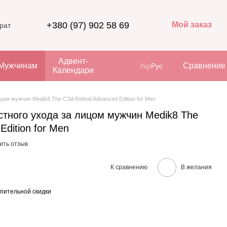
+380 (97) 902 58 69
Мой заказ
рат
Адвент-
Мужчинам
Сравнение
Укр
Рус
Календари
цом мужчин Medik8 The CSA Retinal Advanced Edition for Men
стного ухода за лицом мужчин Medik8 The
Edition for Men
ить отзыв
К сравнению
В желания
пительной скидки