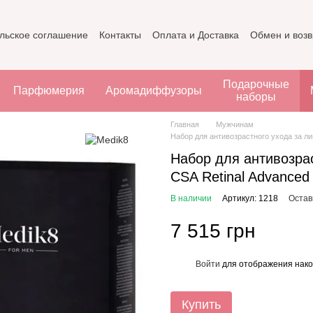
льское соглашение
Контакты
Оплата и Доставка
Обмен и возв
Подарочные
Парфюмерия
Аромадиффузоры
наборы
Главная
Мужчинам
Набор для антивозрастного ухода за ли
Набор для антивозра
CSA Retinal Advanced 
В наличии
Артикул: 1218
Остав
7 515 грн
Войти
для отображения нако
%
Купить