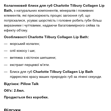
Колагеновий блиск для губ Charlotte Tilbury Collagen Lip
Bath,
з натуральних компонентів, мінералів і поживних
елементів, які прискорюють процес загоєння губ, що
потріскалися, усуває шорсткість і головне робить губи більш
виразними і чуттєвими, надаючи багатовимірного сяйва та
ефекту об'єму.
Особливості
Charlotte Tilbury Collagen Lip Bath:
морський колаген;
олії кокосу і ши;
витяжка з кісточок шипшини;
екстракт перцевої м'яти.
Блиск для губ
Charlotte Tilbury Collagen Lip Bath
підкреслює красу ваших природніх губ за лічені секунди.
Відтінок: Pillow Talk
Об'є: 2.6мл.
Продається без коробки.
Відгуки