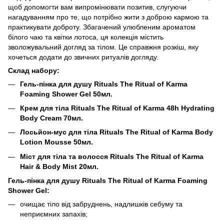
щоб допомогти вам випромінювати позитив, слугуючи
нагадуванням про те, що потрібно жити з доброю кармою та
практикувати доброту.
Збагачений улюбленим ароматом
білого чаю та квітки лотоса, ця колекція містить
зволожувальний догляд за тілом.
Це справжня розкіш, яку
хочеться додати до звичних ритуалів догляду.
Склад набору:
Гель-пінка для душу Rituals The Ritual of
Karma
Foaming Shower Gel 50мл.
Крем для тіла Rituals The Ritual of
Karma
48h Hydrating
Body Cream 70мл.
Лосьйон-мус для тіла Rituals The Ritual of Karma Body
Lotion Mousse 50мл.
Міст для тіла та волосся Rituals The Ritual of Karma
Hair & Body Mist 20мл.
Гель-пінка для душу Rituals The Ritual of Karma Foaming
Shower Gel:
очищає тіло від забруднень, надлишків себуму та
неприємних запахів;