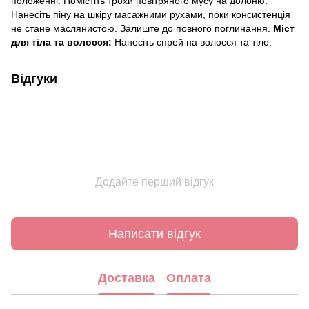
положенні. Помістіть трохи повітряного мусу на долоню.
Нанесіть піну на шкіру масажними рухами, поки консистенція
не стане маслянистою. Залиште до повного поглинання.
Міст
для тіла та волосся:
Нанесіть спрей на волосся та тіло.
Відгуки
Додайте перший відгук
Написати відгук
Доставка
Оплата