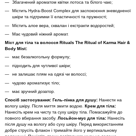
Збагачений ароматом квітки лотоса та білого чаю;
Містить Hydra-Boost Complex для заспокоєння зневодненої
шкіри та підтримки її еластичності та пружності;
Містить алое вера, сквалан і екстракти водоростей;
Має чудовий ніжний аромат.
Міст для тіла та волосся Rituals The Ritual of Karma Hair &
Body Mist:
має безалкогольну формулу;
підходить для чутливої шкіри;
не залишає плям на одязі чи волоссі;
чудово ароматизує тіло;
має зручний дозатор.
Спосіб застосування:
Гель-пінка для душу:
Нанести на
вологу шкіру. Після миття змити водою.
Крем для тіла:
Нанесіть крем на чисту та суху шкіру тіла. Помасажуйте до
повного вбирання засобу.
Лосьйон-мус для тіла:
Нанесіть
після душу на вологу або суху шкіру. Перед використанням
добре струсіть флакон і тримайте його у вертикальному