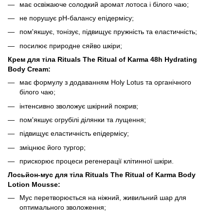
має освіжаюче солодкий аромат лотоса і білого чаю;
не порушує рН-балансу епідермісу;
пом'якшує, тонізує, підвищує пружність та еластичність;
посилює природне сяйво шкіри;
Крем для тіла Rituals The Ritual of
Karma
48h Hydrating
Body Cream:
має формулу з додаванням Holy Lotus та органічного
білого чаю;
інтенсивно зволожує шкірний покрив;
пом'якшує огрубілі ділянки та лущення;
підвищує еластичність епідермісу;
зміцнює його тургор;
прискорює процеси регенерації клітинної шкіри.
Лосьйон-мус для тіла Rituals The Ritual of Karma Body
Lotion Mousse:
Мус перетворюється на ніжний, живильний шар для
оптимального зволоження;