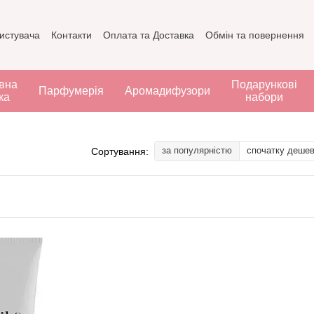
ристувача
Контакти
Оплата та Доставка
Обмін та повернення
вна
Подарункові
Парфумерія
Аромадифузори
ка
набори
за популярністю
спочатку деше
Сортування: