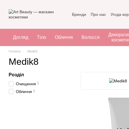
Перейти до основного контенту
Бренди
Про нас
Угода ко
Декорати
Догляд
Тіло
Обличчя
Волосся
космети
Головна
Medik8
Medik8
Розділ
1
Очищення
1
Обличчя