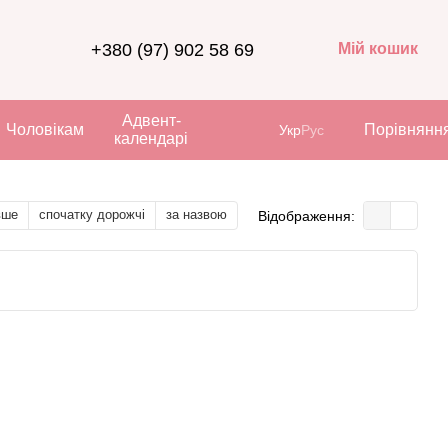
+380 (97) 902 58 69
Мій кошик
Адвент-
Чоловікам
Порівнянн
Укр
Рус
календарі
вше
спочатку дорожчі
за назвою
Відображення: