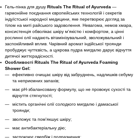
Гель-пінка
для душу
Rituals The Ritual of Ayurveda
—
гармонійне поєднання європейських технологій і секретів
індуїстської народної медицини, яке перетворює догляд за
тілом на миті райського задоволення. Невагома, немов хмара,
консистенція обволікає шкіру м'якістю і комфортом, а цінні
рослинні олії надають вітамінізувальний, зволожувальний і
заспокійливий вплив. Чарівний аромат індійської троянди
пробуджує чуттєвість, а цукрова пудра мигдалю дарує відчуття
дитячої життєрадісності.
Особливості Rituals The Ritual of Ayurveda Foaming
Shower Gel:
ефективно очищає шкіру від забруднень, надлишків себуму
та неприємних запахів;
має рН-збалансовану формулу, що не провокує сухості та
відчуття стягнутості;
містить органічні олії солодкого мигдалю і дамаської
троянди;
зволожує та пом'якшує шкіру;
має антибактеріальну дію;
заспокоює свербіж і подразнення;