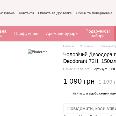
ристувача
Контакти
Оплата та Доставка
Обмін та повернення
вна
Подарункові
Парфумерія
Аромадифузори
ка
набори
Головна
Чоловікам
Чоловічий Д
Чоловічий Дезодоран
Deodorant 72H, 150мл
Немає в наявності
Артикул: 0680
1 090 грн
1 199 
Увійти
для відображення нак
%
Повідомити, коли з'яв