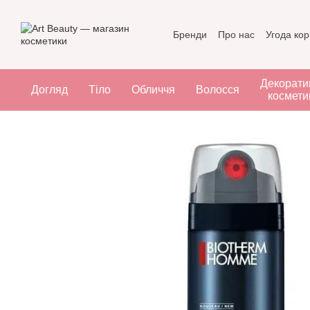
Перейти до основного контенту
Бренди
Про нас
Угода ко
Декорати
Догляд
Тіло
Обличчя
Волосся
космети