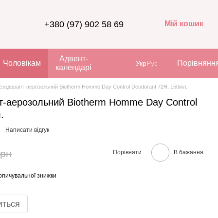
+380 (97) 902 58 69
Мій кошик
Адвент-
Чоловікам
Порівнянн
Укр
Рус
календарі
езодорант-аерозольний Biotherm Homme Day Control Deodorant 72H, 150мл.
т-аерозольний Biotherm Homme Day Control
.
Написати відгук
грн
Порівняти
В бажання
опичувальної знижки
иться