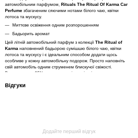
автомобільним парфумом,
Rituals The Ritual Of Karma Car
Perfume
збагаченим сяючими нотами білого чаю, квітки
лотоса та мускусу.
Миттєве освіження одним розпорошенням
Бадьорить аромат
Цей літній автомобільний парфум з колекції
The Ritual of
Karma
наповнений бадьорою сумішшю білого чаю, квітки
лотоса та мускусу і є ідеальним способом додати щось
особливе у кожну автомобільну подорож. Просто наповніть
свій автомобіль одним струменем блискучої свіжості.
Виготовлено з 95% натуральних інгредієнтів.
Спосіб застосування:
Тримайте флакон вертикально і
Відгуки
розпилюйте круговими рухами, щоб наповнити машину
приємним ароматом. Зберігайте флакон у вертикальному
положенні.
Багаторазовий дерев'яний тримач для парфумів продається
окремо.
Додайте перший відгук