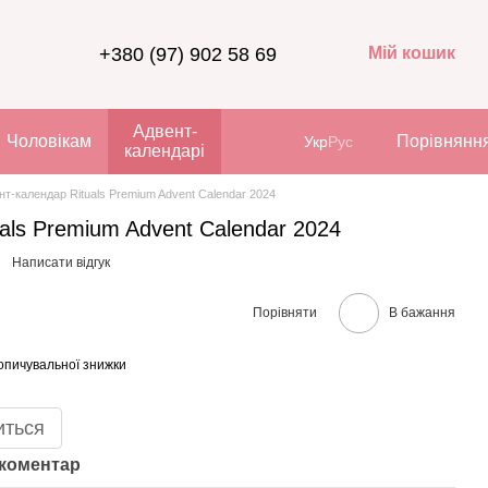
+380 (97) 902 58 69
Мій кошик
Адвент-
Чоловікам
Порівнянн
Укр
Рус
календарі
нт-календар Rituals Premium Advent Calendar 2024
als Premium Advent Calendar 2024
Написати відгук
Порівняти
В бажання
опичувальної знижки
иться
 коментар