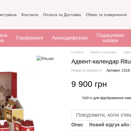
ристувача
Контакти
Оплата та Доставка
Обмін та повернення
вна
Подарункові
Парфумерія
Аромадифузори
ка
набори
Головна
Адвент-календарі
Адве
Адвент-календар Ritu
Немає в наявності
Артикул: 1318
9 900 грн
Увійти
для відображення нак
%
Повідомити, коли з'яв
Опис
Новий відгук або