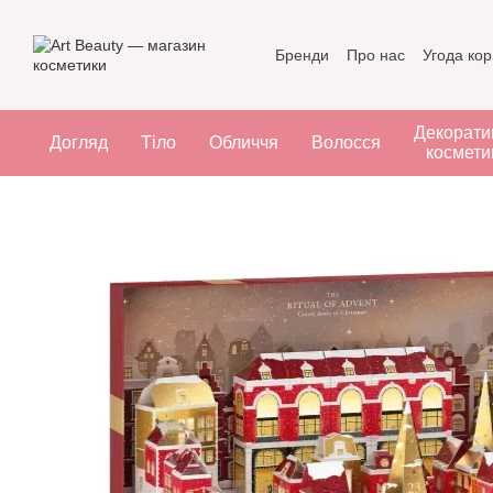
Перейти до основного контенту
Бренди
Про нас
Угода ко
Декорати
Догляд
Тіло
Обличчя
Волосся
космети