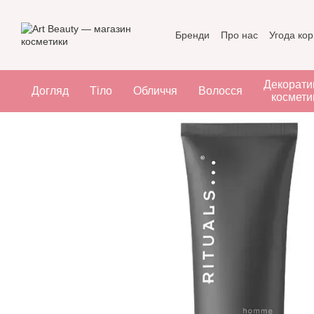
Перейти до основного контенту
Бренди
Про нас
Угода ко
Декорати
Догляд
Тіло
Обличчя
Волосся
космети