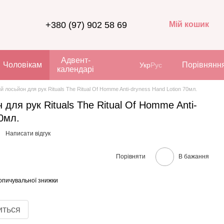
+380 (97) 902 58 69
Мій кошик
Адвент-
Чоловікам
Порівнянн
Укр
Рус
календарі
 лосьйон для рук Rituals The Ritual Of Homme Anti-dryness Hand Lotion 70мл.
для рук Rituals The Ritual Of Homme Anti-
70мл.
Написати відгук
Порівняти
В бажання
опичувальної знижки
иться