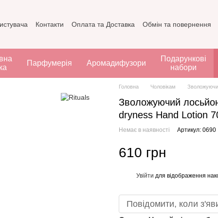
ристувача
Контакти
Оплата та Доставка
Обмін та повернення
вна
Подарункові
Парфумерія
Аромадифузори
ка
набори
Головна
Чоловікам
Зволожуючий
Зволожуючий лосьйон 
dryness Hand Lotion 
Немає в наявності
Артикул: 0690
610 грн
Увійти
для відображення нак
%
Повідомити, коли з'яв