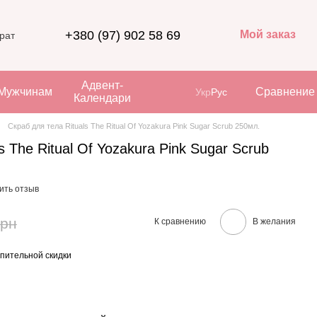
+380 (97) 902 58 69
Мой заказ
рат
Адвент-
Мужчинам
Сравнение
Укр
Рус
Календари
Скраб для тела Rituals The Ritual Of Yozakura Pink Sugar Scrub 250мл.
s The Ritual Of Yozakura Pink Sugar Scrub
ить отзыв
грн
К сравнению
В желания
пительной скидки