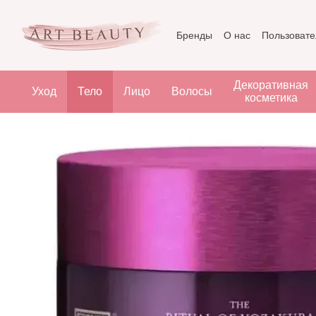
Перейти к основному контенту
Бренды
О нас
Пользовате
Декоративная
Уход
Тело
Лицо
Волосы
косметика