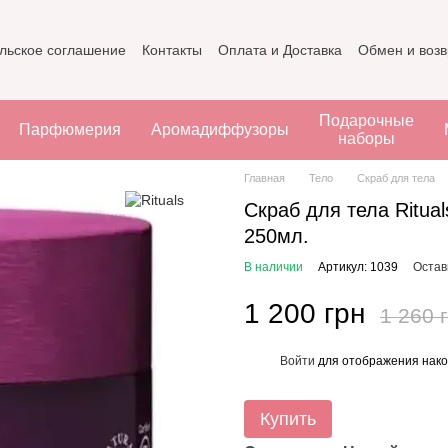
льское соглашение
Контакты
Оплата и Доставка
Обмен и возв
Подарочные
Парфюмерия
Аромадиффузоры
наборы
Главная
Тело
Скраб для тела
Скраб для тела Ritual
250мл.
В наличии
Артикул: 1039
Остав
1 200 грн
1 260 
Войти
для отображения нако
%
Купить