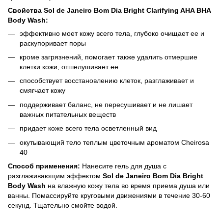
Свойства Sol de Janeiro Bom Dia Bright Clarifying AHA BHA
Body Wash:
эффективно моет кожу всего тела, глубоко очищает ее и
раскупоривает поры
кроме загрязнений, помогает также удалить отмершие
клетки кожи, отшелушивает ее
способствует восстановлению клеток, разглаживает и
смягчает кожу
поддерживает баланс, не пересушивает и не лишает
важных питательных веществ
придает коже всего тела осветленный вид
окутывающий тело теплым цветочным ароматом Cheirosa
40
Способ применения:
Нанесите гель для душа с
разглаживающим эффектом
Sol de Janeiro Bom Dia Bright
Body Wash
на влажную кожу тела во время приема душа или
ванны.
Помассируйте круговыми движениями в течение 30-60
секунд.
Тщательно смойте водой.