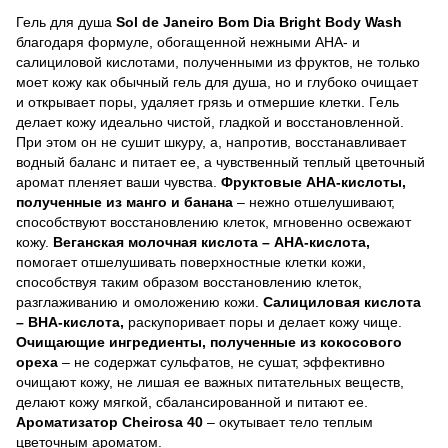
Гель для душа
Sol de Janeiro Bom Dia Bright Body Wash
благодаря формуле, обогащенной нежными AHA- и
салициловой кислотами, полученными из фруктов, не только
моет кожу как обычный гель для душа, но и глубоко очищает
и открывает поры, удаляет грязь и отмершие клетки.
Гель
делает кожу идеально чистой, гладкой и восстановленной.
При этом он не сушит шкуру, а, напротив, восстанавливает
водный баланс и питает ее, а чувственный теплый цветочный
аромат пленяет ваши чувства.
Фруктовые AHA-кислоты,
полученные из манго и банана
– нежно отшелушивают,
способствуют восстановлению клеток, мгновенно освежают
кожу.
Веганская молочная кислота – AHA-кислота,
помогает отшелушивать поверхностные клетки кожи,
способствуя таким образом восстановлению клеток,
разглаживанию и омоложению кожи.
Салициловая кислота
– BHA-кислота,
раскупоривает поры и делает кожу чище.
Очищающие ингредиенты, полученные из кокосового
ореха
– не содержат сульфатов, не сушат, эффективно
очищают кожу, не лишая ее важных питательных веществ,
делают кожу мягкой, сбалансированной и питают ее.
Ароматизатор Cheirosa 40
– окутывает тело теплым
цветочным ароматом.