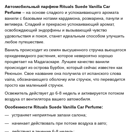
Автомобильный парфюм Rituals Suede Vanilla Car
Perfume
– на основе сладкого и успокаивающего аромата
ванили с базовыми нотами кардамона, розмарина, пачули и
ветивера.
Сладкий и прекрасно успокаивающий аромат,
освобождающий эндорфины и вызывающий чувство
удовольствия и покоя, станет идеальным способом улучшить
любое путешествие.
Ваниль происходит из семян высушенного стручка вьющегося
орхидеевидного растения, которое невероятно хорошо
процветает на Мадагаскаре.
Лучшее качество ванили
происходит из острова Бурбон, который сейчас известен как
Реюньон.
Свое название она получила от испанского слова
vaina, обозначающего оболочку или стручок, что переводится
просто как маленький стручок.
Освежитель действует до 6-8 недель и активируется потоком
воздуха от вентилятора вашего автомобиля.
Особенности
Rituals Suede Vanilla Car Perfume
:
устраняет неприятные запахи салона;
начинает действовать при потоке воздуха в авто;
действует в течение 6-8 недель;