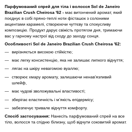
Парфумований спрей для тіла і волосся Sol de Janeiro
Brazilian Crush Cheirosa '62 -
має витончений аромат, який
поєднує в собі пряно-теплі ноти фісташок з солоними
акцентами карамелі, створюючи чуттєву та спокусливу
композицію. Продукт дарує свіжість протягом дня, тримаючи
вас у гарному настрої від сходу до заходу сонця.
Особливості Sol de Janeiro Brazilian Crush Cheirosa '62:
вирізняється високою стійкістю;
має легку консистенцію, яка не залишає липкого відчуття;
лягає на шкіру невагомою вуаллю;
створює хмару аромату, залишаючи ненав’язливий
шлейф,
має чудові зволожувальні властивості;
зберігає еластичність і м’якість епідермісу;
забезпечує тривале відчуття комфорту.
Спосіб застосування:
Нанесіть парфумований спрей на все
тіло, волосся та спідню білизну, щоб відчути соковитий аромат.